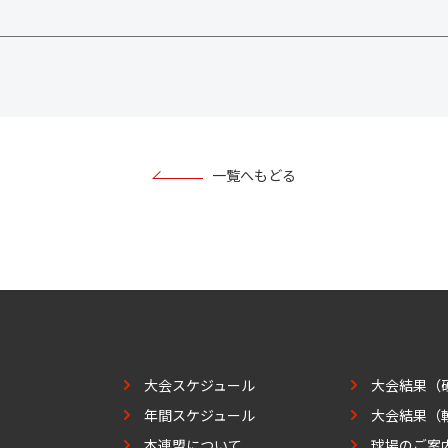
一覧へもどる
大会スケジュール
大会結果（
年間スケジュール
大会結果（
本連盟について
球場のご案