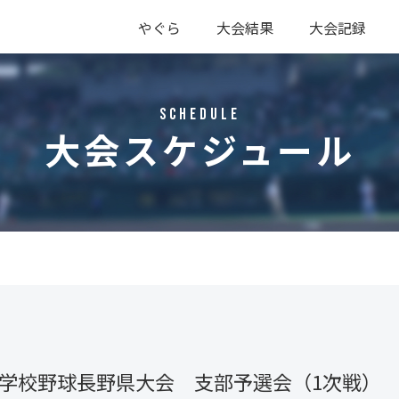
やぐら
大会結果
大会記録
硬式
軟式
硬式
軟式
Schedule
大会スケジュール
等学校野球長野県大会 支部予選会（1次戦）