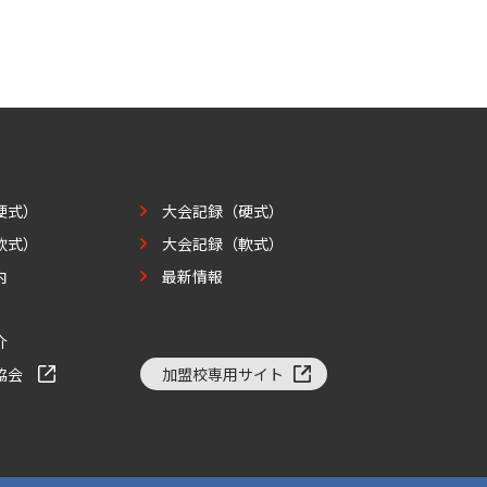
硬式）
大会記録（硬式）
軟式）
大会記録（軟式）
内
最新情報
介
協会
加盟校専用サイト