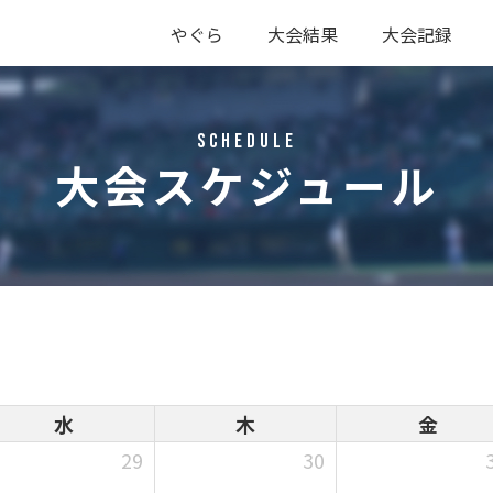
やぐら
大会結果
大会記録
硬式
軟式
硬式
軟式
Schedule
大会スケジュール
水
木
金
29
30