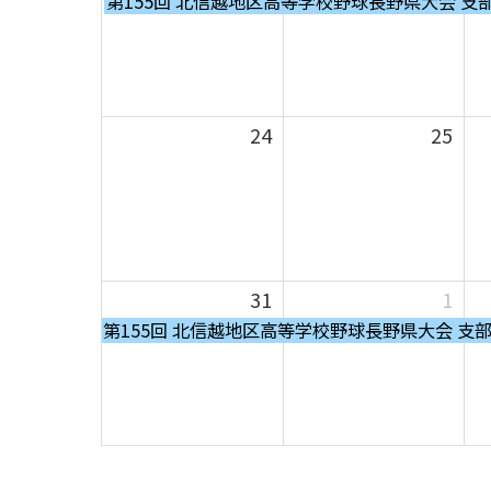
第155回 北信越地区高等学校野球長野県大会 支
曜
日,
8
月
17th
24
25
2026
31
1
金
第155回 北信越地区高等学校野球長野県大会 支
曜
日,
8
月
28th
2026