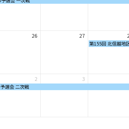
部予選会 一次戦
26
27
金
第155回 北信越
曜
日,
8
月
28th
2
3
2026
部予選会 二次戦