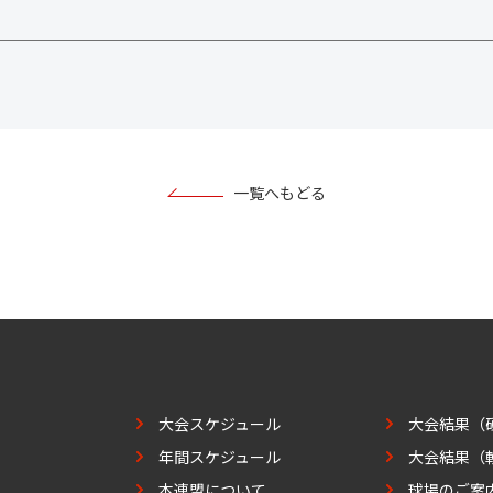
一覧へもどる
大会スケジュール
大会結果（
年間スケジュール
大会結果（
本連盟について
球場のご案