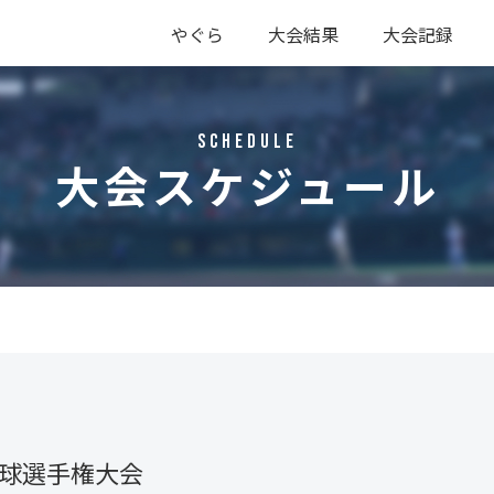
やぐら
大会結果
大会記録
硬式
軟式
硬式
軟式
Schedule
大会スケジュール
野球選手権大会