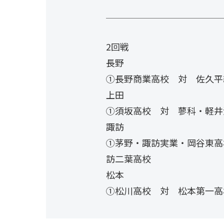
2回戦
長野
①長野商業高校 対 佐久平
上田
①須坂高校 対 蓼科・軽井
諏訪
①茅野・諏訪実業・岡谷東高
訪二葉高校
松本
①松川高校 対 松本第一高