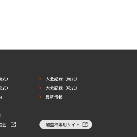
硬式）
大会記録（硬式）
軟式）
大会記録（軟式）
内
最新情報
介
協会
加盟校専用サイト