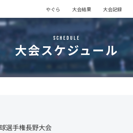
やぐら
大会結果
大会記録
硬式
軟式
硬式
軟式
Schedule
大会スケジュール
野球選手権長野大会