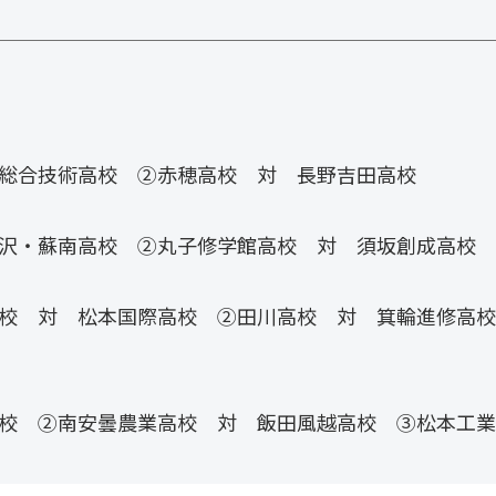
総合技術高校 ②赤穂高校 対 長野吉田高校
沢・蘇南高校 ②丸子修学館高校 対 須坂創成高校
校 対 松本国際高校 ②田川高校 対 箕輪進修高校
校 ②南安曇農業高校 対 飯田風越高校 ③松本工業