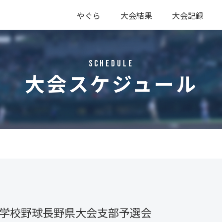
やぐら
大会結果
大会記録
硬式
軟式
硬式
軟式
Schedule
大会スケジュール
等学校野球長野県大会支部予選会