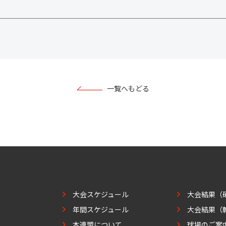
一覧へもどる
大会スケジュール
大会結果（
年間スケジュール
大会結果（
本連盟について
球場のご案