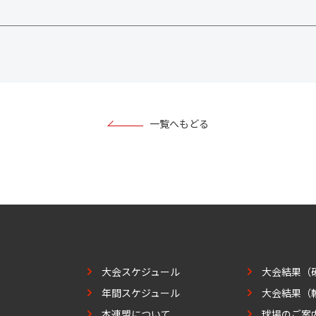
一覧へもどる
大会スケジュール
大会結果（
年間スケジュール
大会結果（
本連盟について
球場のご案