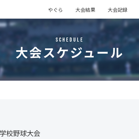
やぐら
大会結果
大会記録
硬式
軟式
硬式
軟式
Schedule
大会スケジュール
等学校野球大会