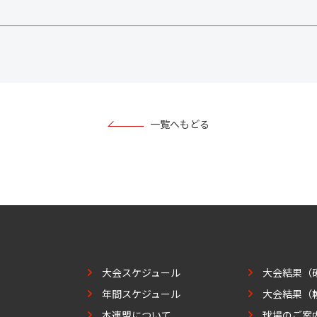
一覧へもどる
大会スケジュール
大会結果（
年間スケジュール
大会結果（
本連盟について
球場のご案