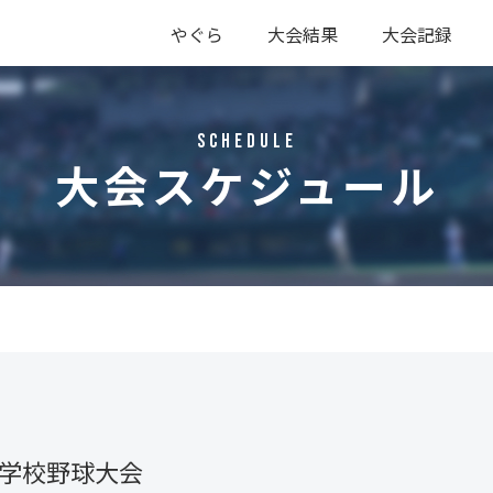
やぐら
大会結果
大会記録
硬式
軟式
硬式
軟式
Schedule
大会スケジュール
等学校野球大会