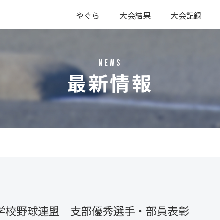
やぐら
大会結果
大会記録
硬式
軟式
硬式
軟式
NEWS
最新情報
学校野球連盟 支部優秀選手・部員表彰