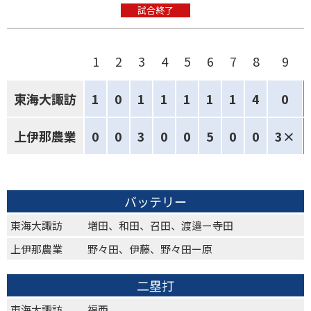
試合終了
1
2
3
4
5
6
7
8
9
東海大諏訪
1
0
1
1
1
1
1
4
0
上伊那農業
0
0
3
0
0
5
0
0
3×
バッテリー
東海大諏訪
増田、和田、召田、渡邉ー寺田
上伊那農業
野々田、伊藤、野々田ー原
二塁打
東海大諏訪
福西