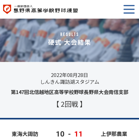
RESULTS
硬式 大会結果
2022年08月28日
しんきん諏訪湖スタジアム
第147回北信越地区高等学校野球長野県大会南信支部
【 2回戦 】
10
-
11
東海大諏訪
上伊那農業