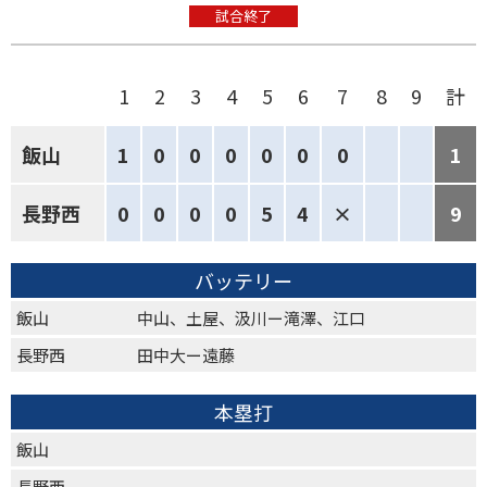
試合終了
1
2
3
4
5
6
7
8
9
計
飯山
1
0
0
0
0
0
0
1
長野西
0
0
0
0
5
4
×
9
バッテリー
飯山
中山、土屋、汲川ー滝澤、江口
長野西
田中大ー遠藤
本塁打
飯山
長野西