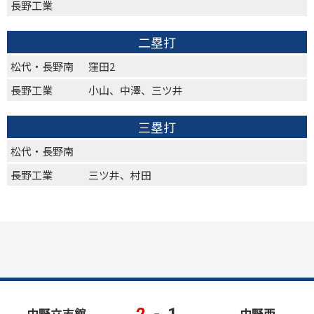
長野工業
二塁打
松代・長野南
窪田2
長野工業
小山、中澤、三ツ井
三塁打
松代・長野南
長野工業
三ツ井、村田
2
-
1
中野立志館
中野西