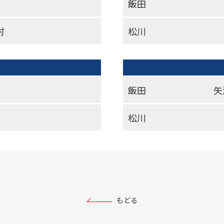
飯田
村
松川
飯田
矢
松川
もどる