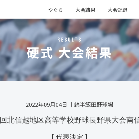
やぐら
大会結果
大会記録
硬式
軟式
硬式
軟式
RESULTS
硬式 大会結果
2022年09月04日
｜
綿半飯田野球場
47回北信越地区高等学校野球長野県大会南
【 代表決定 】