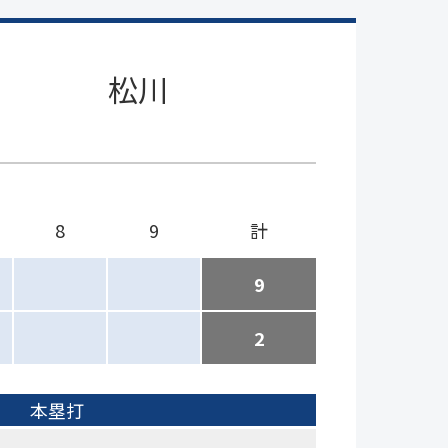
松川
8
9
計
9
2
本塁打