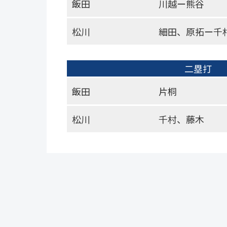
飯田
川越ー熊谷
松川
細田、原拓ー千
二塁打
飯田
片桐
松川
千村、藤木