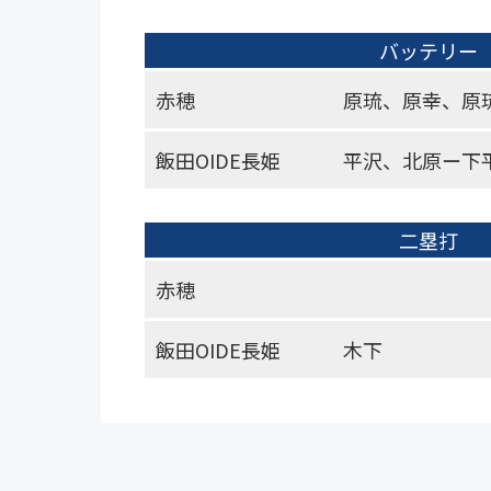
バッテリー
赤穂
原琉、原幸、原
飯田OIDE長姫
平沢、北原ー下
二塁打
赤穂
飯田OIDE長姫
木下