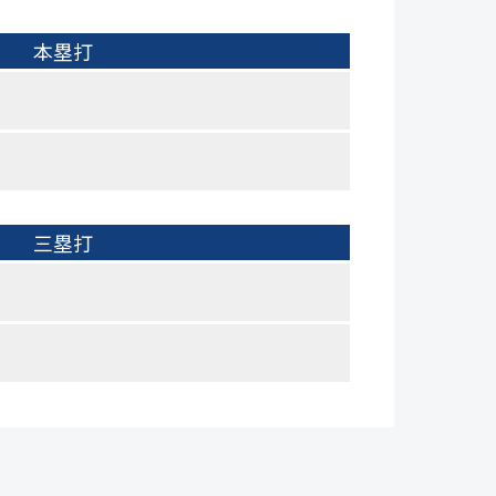
本塁打
三塁打