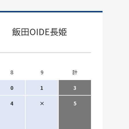
飯田OIDE長姫
8
9
計
0
1
3
4
×
5