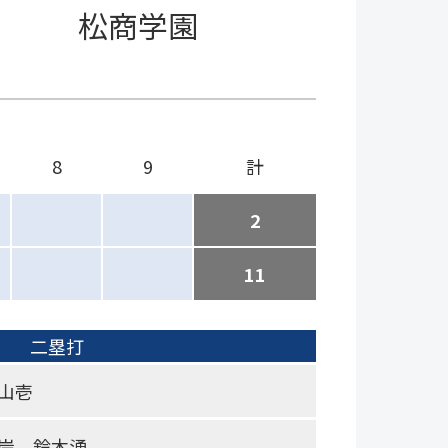
松商学園
8
9
計
2
11
二塁打
山壱
岸、鈴木湧