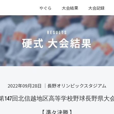
やぐら
大会結果
大会記録
硬式
軟式
硬式
軟式
RESULTS
硬式 大会結果
2022年09月28日
｜
長野オリンピックスタジアム
第147回北信越地区高等学校野球長野県大
【 準々決勝 】