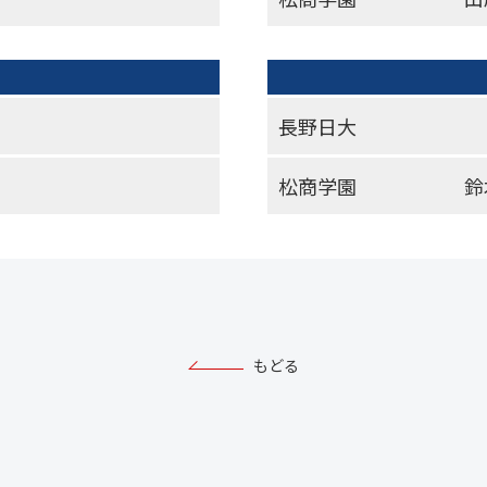
長野日大
松商学園
鈴
もどる