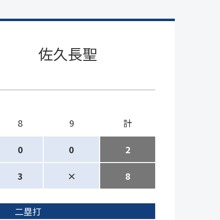
佐久長聖
8
9
計
0
0
2
3
×
8
二塁打