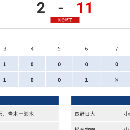
2
-
11
試合終了
3
4
5
6
7
1
0
0
0
0
1
0
0
1
×
沢、青木ー鈴木
長野日大
小
松商学園
山