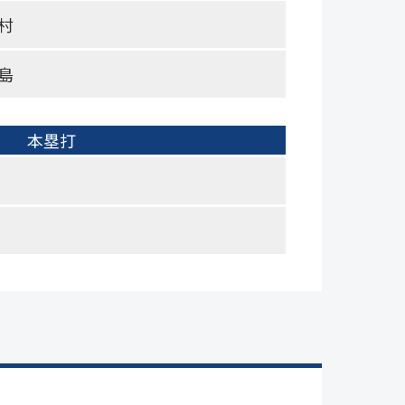
村
島
本塁打