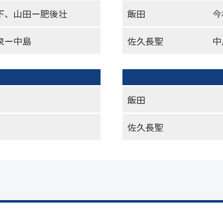
下、山田ー肥後壮
飯田
今
泉ー中島
佐久長聖
中
飯田
佐久長聖