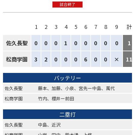
試合終了
1
2
3
4
5
6
7
8
9
計
佐久長聖
0
0
0
1
0
0
0
0
0
1
松商学園
3
2
0
0
0
6
0
0
×
11
バッテリー
佐久長聖
藤本、加藤、小泉、宮先ー中島、萬代
松商学園
竹内、櫻井ー前田
二塁打
佐久長聖
中島、近沢
松商学園
山岸、田中、鈴木湧、上條