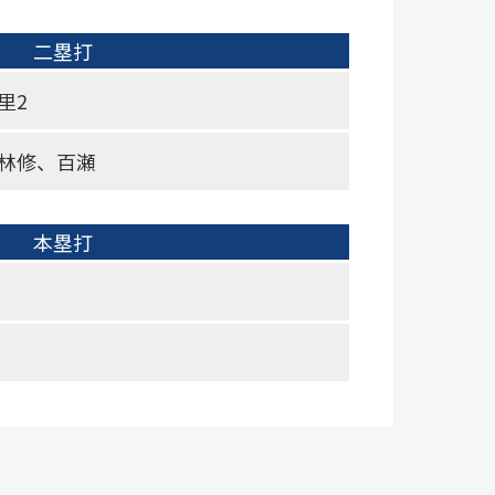
二塁打
里2
林修、百瀬
本塁打