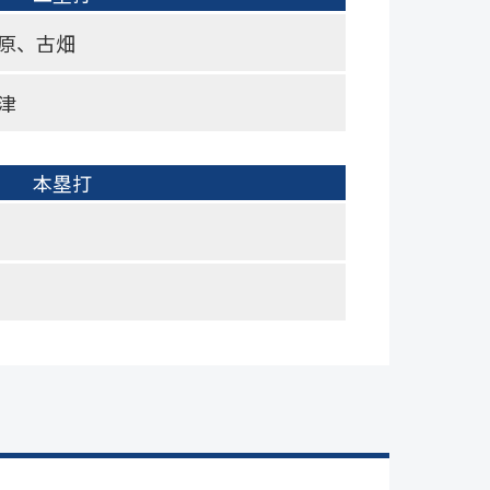
原、古畑
津
本塁打