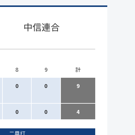
中信連合
8
9
計
0
0
9
0
0
4
二塁打