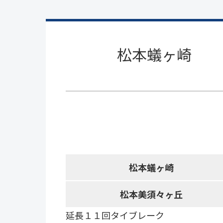
松本蟻ヶ崎
松本蟻ヶ崎
松本美須々ヶ丘
延長１１回タイブレーク