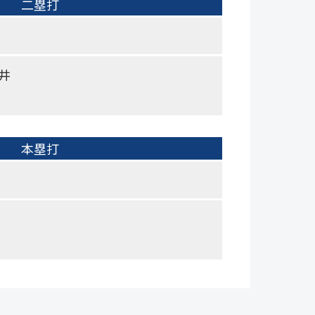
二塁打
井
本塁打