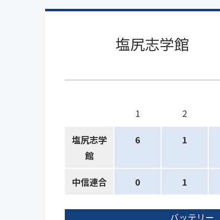
塩尻志学館
1
2
塩尻志学
6
1
館
中信連合
0
1
バッテリー