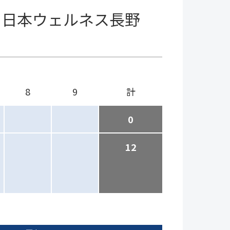
日本ウェルネス長野
8
9
計
0
12