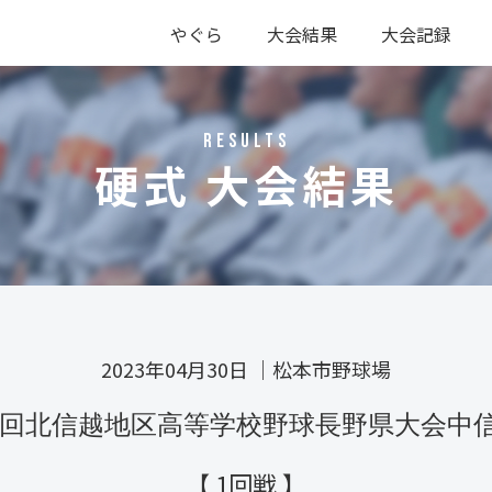
やぐら
大会結果
大会記録
硬式
軟式
硬式
軟式
RESULTS
硬式 大会結果
2023年04月30日
｜
松本市野球場
48回北信越地区高等学校野球長野県大会中
【 1回戦 】