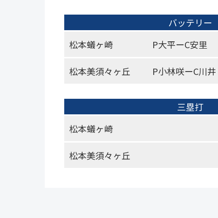
バッテリー
松本蟻ヶ崎
P大平ーC安里
松本美須々ヶ丘
P小林咲ーC川井
三塁打
松本蟻ヶ崎
松本美須々ヶ丘