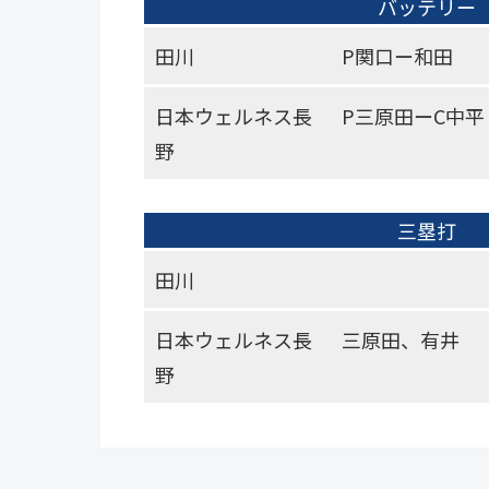
バッテリー
田川
P関口ー和田
日本ウェルネス長
P三原田ーC中平
野
三塁打
田川
日本ウェルネス長
三原田、有井
野