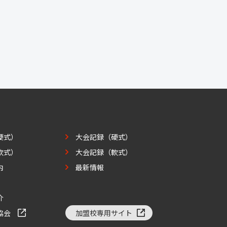
硬式）
大会記録（硬式）
軟式）
大会記録（軟式）
内
最新情報
介
協会
加盟校専用サイト