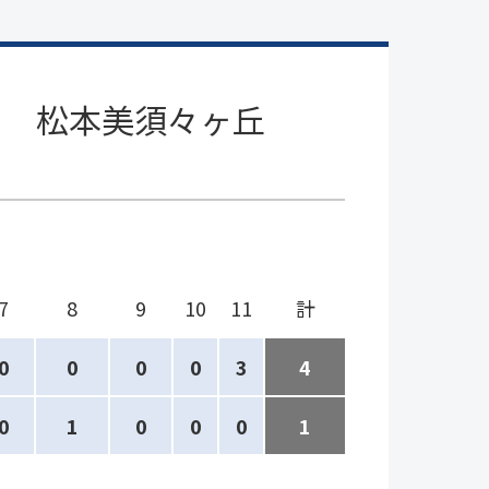
松本美須々ヶ丘
7
8
9
10
11
計
0
0
0
0
3
4
0
1
0
0
0
1