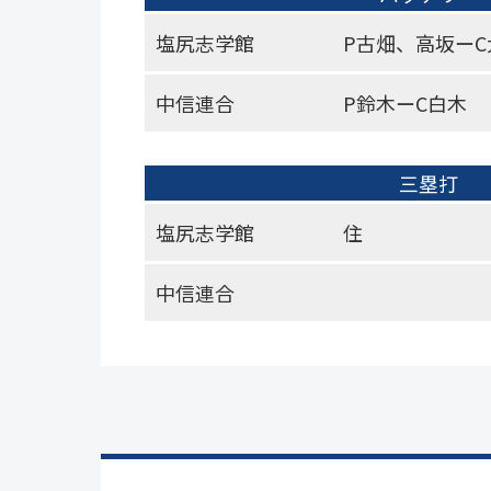
塩尻志学館
P古畑、高坂ーC
中信連合
P鈴木ーC白木
三塁打
塩尻志学館
住
中信連合