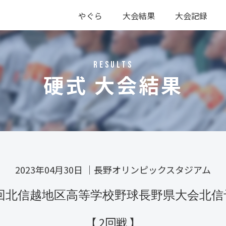
やぐら
大会結果
大会記録
硬式
軟式
硬式
軟式
RESULTS
硬式 大会結果
2023年04月30日
｜
長野オリンピックスタジアム
48回北信越地区高等学校野球長野県大会北信
【 2回戦 】