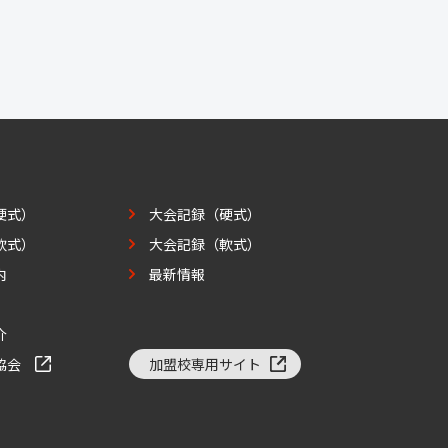
硬式）
大会記録（硬式）
軟式）
大会記録（軟式）
内
最新情報
介
協会
加盟校専用サイト