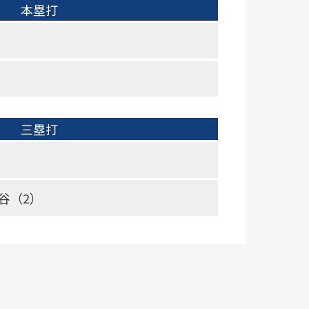
本塁打
三塁打
谷（2）