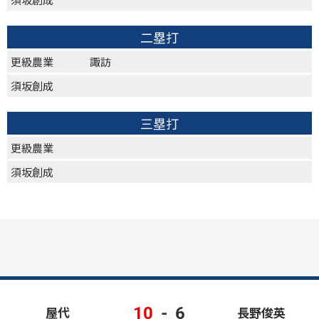
二塁打
更級農業
諏訪
須坂創成
三塁打
更級農業
須坂創成
10
-
6
屋代
長野俊英