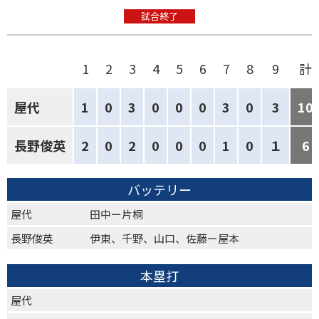
試合終了
1
2
3
4
5
6
7
8
9
計
屋代
1
0
3
0
0
0
3
0
3
10
長野俊英
2
0
2
0
0
0
1
0
１
6
バッテリー
屋代
田中ー片桐
長野俊英
伊東、千野、山口、佐藤ー屋本
本塁打
屋代