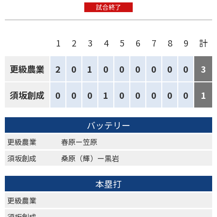
試合終了
1
2
3
4
5
6
7
8
9
計
更級農業
2
0
1
0
0
0
0
0
0
3
須坂創成
0
0
0
1
0
0
0
0
0
1
バッテリー
更級農業
春原ー笠原
須坂創成
桑原（輝）ー黒岩
本塁打
更級農業
須坂創成