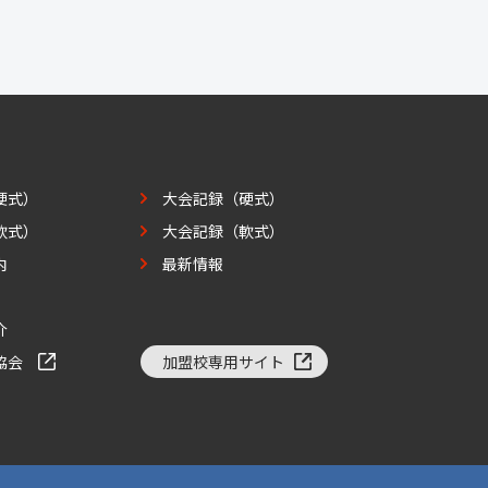
硬式）
大会記録（硬式）
軟式）
大会記録（軟式）
内
最新情報
介
協会
加盟校専用サイト