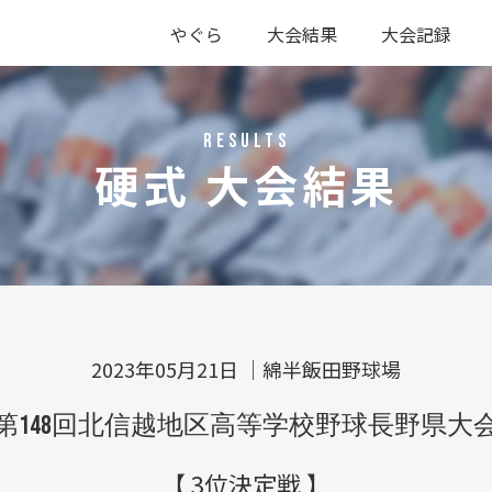
やぐら
大会結果
大会記録
硬式
軟式
硬式
軟式
RESULTS
硬式 大会結果
2023年05月21日
｜
綿半飯田野球場
第148回北信越地区高等学校野球長野県大
【 3位決定戦 】