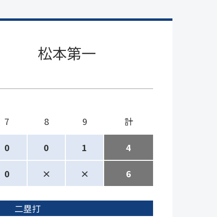
松本第一
7
8
9
計
0
0
1
4
0
×
×
6
二塁打