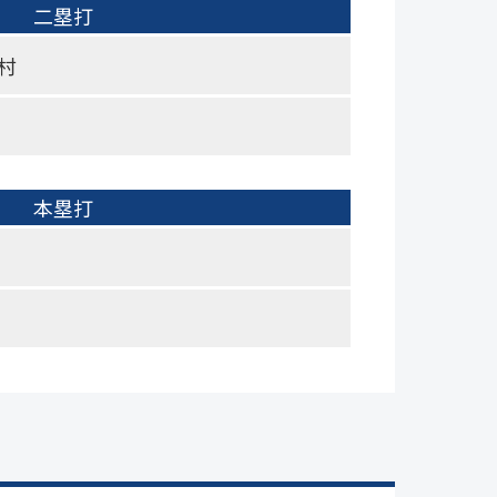
二塁打
村
本塁打