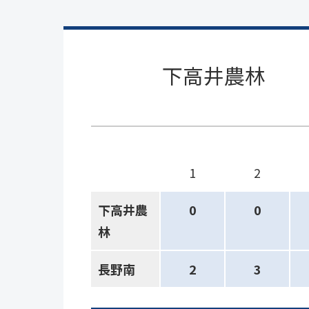
下高井農林
1
2
下高井農
0
0
林
長野南
2
3