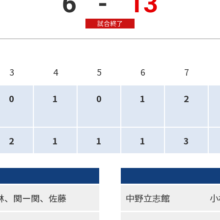
6
-
13
試合終了
3
4
5
6
7
0
1
0
1
2
2
1
1
1
3
林、関ー関、佐藤
中野立志館
小