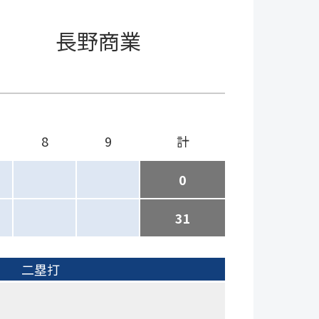
長野商業
8
9
計
0
31
二塁打