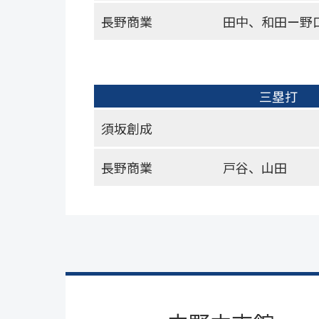
長野商業
田中、和田ー野
三塁打
須坂創成
長野商業
戸谷、山田