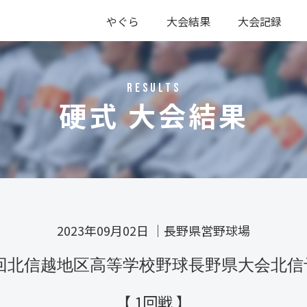
やぐら
大会結果
大会記録
硬式
軟式
硬式
軟式
RESULTS
硬式 大会結果
2023年09月02日
｜
長野県営野球場
49回北信越地区高等学校野球長野県大会北信
【 1回戦 】