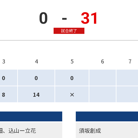
0
-
31
試合終了
3
4
5
6
7
0
0
0
8
14
×
畑、込山ー立花
須坂創成