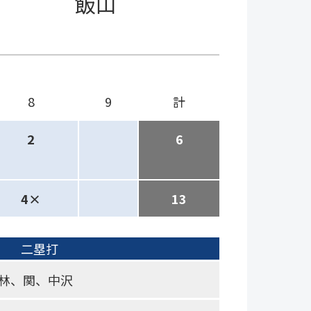
飯山
8
9
計
2
6
4×
13
二塁打
林、関、中沢