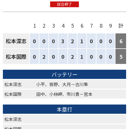
試合終了
1
2
3
4
5
6
7
8
9
計
松本深志
0
0
0
3
2
1
0
0
0
6
松本国際
0
2
0
0
2
1
0
0
0
5
バッテリー
松本深志
小平、笹野、大月－古川隼
松本国際
田中、小林岬、市川貴－宮本
本塁打
松本深志
松本国際