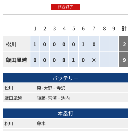
試合終了
1
2
3
4
5
6
7
8
9
計
松川
1
0
0
0
0
1
0
2
飯田風越
0
0
0
8
1
0
×
9
バッテリー
松川
原･大野 ｰ 寺沢
飯田風越
後藤･宮澤 ｰ 池内
本塁打
松川
藤木