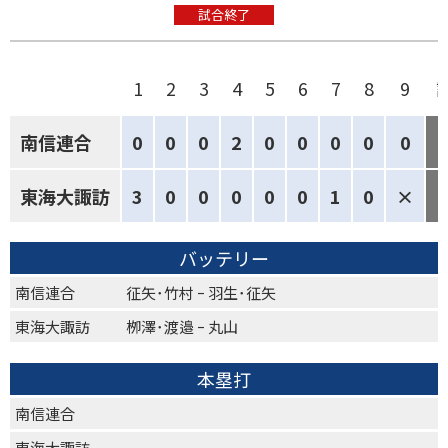
試合終了
1
2
3
4
5
6
7
8
9
南信連合
0
0
0
2
0
0
0
0
0
東海大諏訪
3
0
0
0
0
0
1
0
×
バッテリー
南信連合
征矢･竹村 ｰ 羽生･征矢
東海大諏訪
栁澤･渡邉 ｰ 丸山
本塁打
南信連合
東海大諏訪