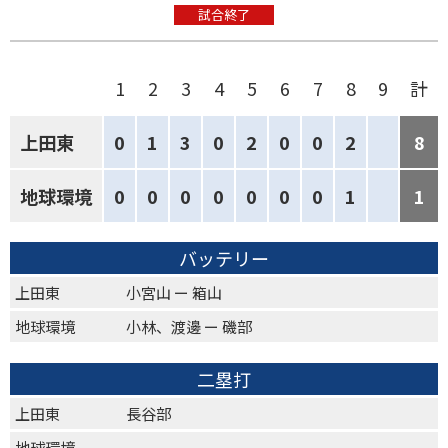
試合終了
1
2
3
4
5
6
7
8
9
計
上田東
0
1
3
0
2
0
0
2
8
地球環境
0
0
0
0
0
0
0
1
1
バッテリー
上田東
小宮山 ー 箱山
地球環境
小林、渡邊 ー 磯部
二塁打
上田東
長谷部
地球環境