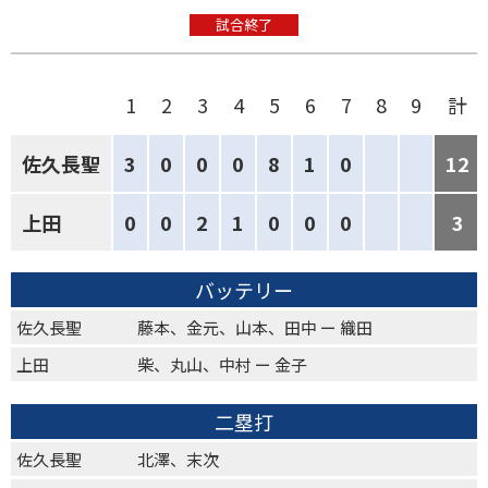
試合終了
1
2
3
4
5
6
7
8
9
計
佐久長聖
3
0
0
0
8
1
0
12
上田
0
0
2
1
0
0
0
3
バッテリー
佐久長聖
藤本、金元、山本、田中 ー 織田
上田
柴、丸山、中村 ー 金子
二塁打
佐久長聖
北澤、末次