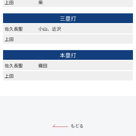
上田
柴
三塁打
佐久長聖
小山、近沢
上田
本塁打
佐久長聖
織田
上田
もどる