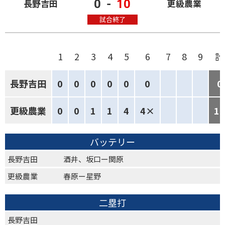
0
-
10
長野吉田
更級農業
試合終了
1
2
3
4
5
6
7
8
9
計
長野吉田
0
0
0
0
0
0
0
更級農業
0
0
1
1
4
4×
10
バッテリー
長野吉田
酒井、坂口ー関原
更級農業
春原ー星野
二塁打
長野吉田