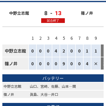
8
-
13
中野立志館
篠ノ井
試合終了
1
2
3
4
5
6
7
8
9
中野立志館
0
0
0
4
2
0
0
1
1
篠ノ井
0
0
0
0
9
0
0
4
×
1
バッテリー
中野立志館
山口、宮﨑、佐藤、山本―関
篠ノ井
眞島、大谷―井口