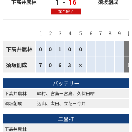
1
-
16
下高井農林
須坂創成
試合終了
1
2
3
4
5
6
7
8
9
下高井農林
0
0
1
0
0
須坂創成
7
0
6
3
×
1
バッテリー
下高井農林
峰村、宮島ー宮島、久保田結
須坂創成
込山、太田、立花ー今井
二塁打
下高井農林