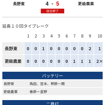
4
-
5
長野東
更級農業
試合終了
延長１０回タイブレーク
1
2
3
4
5
6
7
8
9
10
長野東
0
0
1
0
0
0
0
0
2
1
更級農業
0
0
0
0
0
0
1
1
1
2×
バッテリー
長野東
角田、宮本、栁原ー関
更級農業
春原ー星野
二塁打