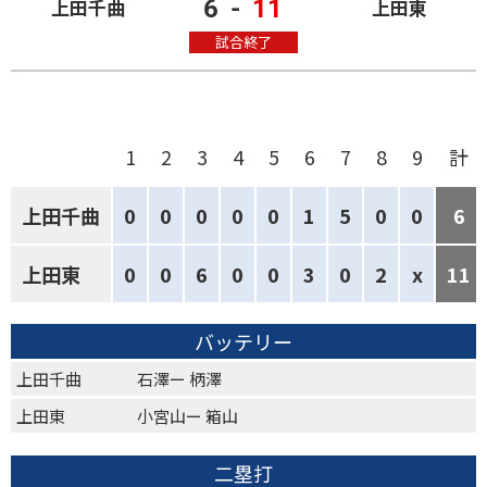
6
-
11
上田千曲
上田東
試合終了
1
2
3
4
5
6
7
8
9
計
上田千曲
0
0
0
0
0
1
5
0
0
6
上田東
0
0
6
0
0
3
0
2
x
11
バッテリー
上田千曲
石澤ー 柄澤
上田東
小宮山ー 箱山
二塁打