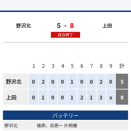
5
-
8
野沢北
上田
試合終了
1
2
3
4
5
6
7
8
9
計
野沢北
0
2
0
0
1
0
0
2
0
5
上田
0
1
0
0
1
2
1
3
x
8
バッテリー
野沢北
篠原、荻原ー 片桐優