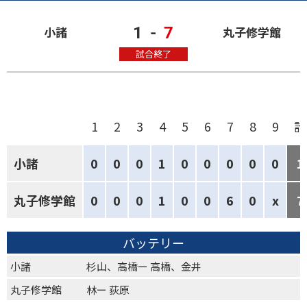
1
-
7
小諸
丸子修学館
試合終了
1
2
3
4
5
6
7
8
9
計
小諸
0
0
0
1
0
0
0
0
0
1
丸子修学館
0
0
0
1
0
0
6
0
x
7
バッテリー
小諸
杉山、高橋ー 高橋、金井
丸子修学館
林ー 荻原