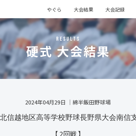
やぐら
大会結果
大会記録
硬式
軟式
硬式
軟式
RESULTS
硬式 大会結果
2024年04月29日
｜
綿半飯田野球場
0回北信越地区高等学校野球長野県大会南信
【 2回戦 】