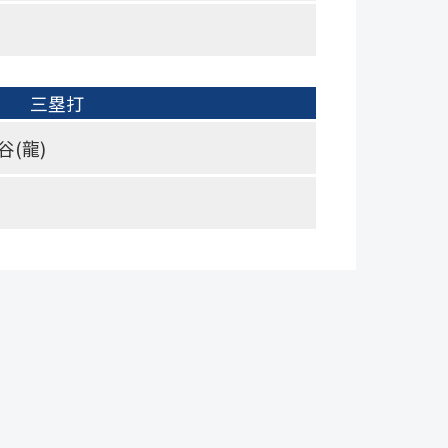
三塁打
谷(龍)