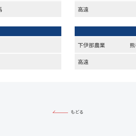
馬
高遠
下伊那農業
熊
高遠
もどる