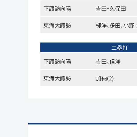
下諏訪向陽
吉田ｰ久保田
東海大諏訪
栁澤､多田､小野
二塁打
下諏訪向陽
吉田､信澤
東海大諏訪
加納(2)