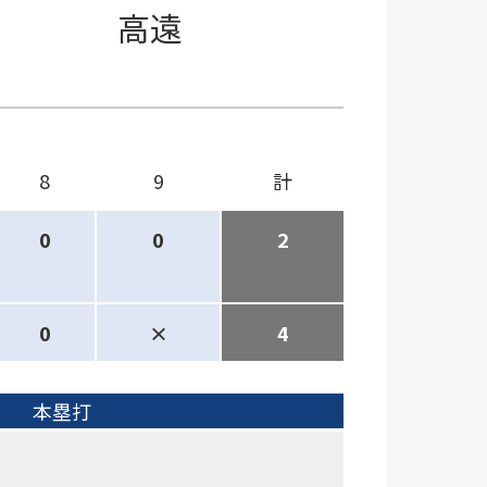
高遠
8
9
計
0
0
2
0
×
4
本塁打