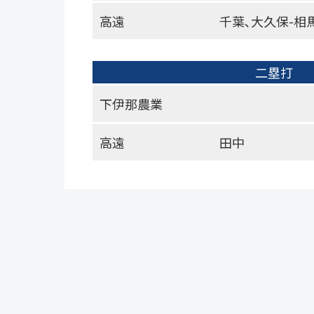
高遠
千葉､大久保-相
二塁打
下伊那農業
高遠
田中