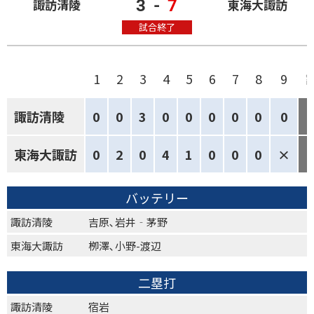
3
-
7
諏訪清陵
東海大諏訪
試合終了
1
2
3
4
5
6
7
8
9
諏訪清陵
0
0
3
0
0
0
0
0
0
東海大諏訪
0
2
0
4
1
0
0
0
×
バッテリー
諏訪清陵
吉原､岩井‐茅野
東海大諏訪
栁澤､小野-渡辺
二塁打
諏訪清陵
宿岩