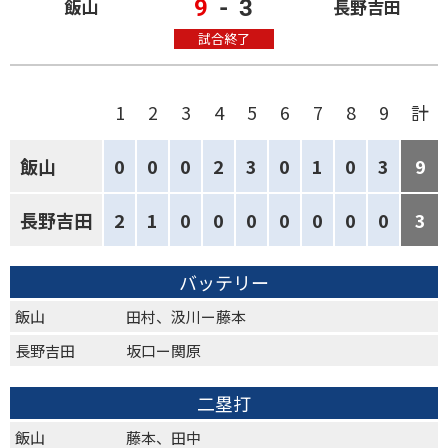
9
-
3
飯山
長野吉田
試合終了
1
2
3
4
5
6
7
8
9
計
飯山
0
0
0
2
3
0
1
0
3
9
長野吉田
2
1
0
0
0
0
0
0
0
3
バッテリー
飯山
田村、汲川ー藤本
長野吉田
坂口ー関原
二塁打
飯山
藤本、田中