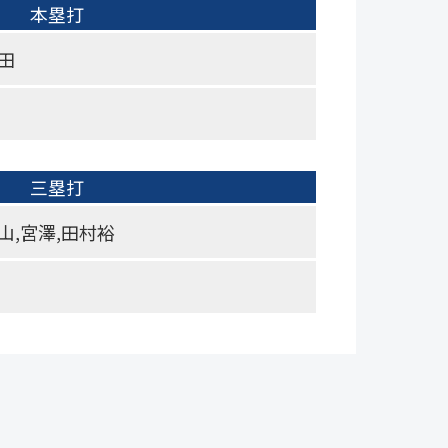
本塁打
田
三塁打
山,宮澤,田村裕