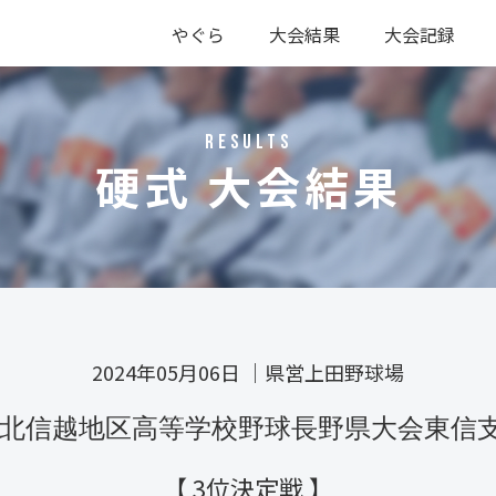
やぐら
大会結果
大会記録
硬式
軟式
硬式
軟式
RESULTS
硬式 大会結果
2024年05月06日
｜
県営上田野球場
0回北信越地区高等学校野球長野県大会東信
【 3位決定戦 】