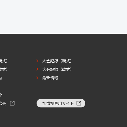
硬式）
大会記録（硬式）
軟式）
大会記録（軟式）
内
最新情報
介
協会
加盟校専用サイト