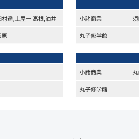
田村達,土屋ー 高根,油井
小諸商業
須
荻原
丸子修学館
小諸商業
丸
丸子修学館