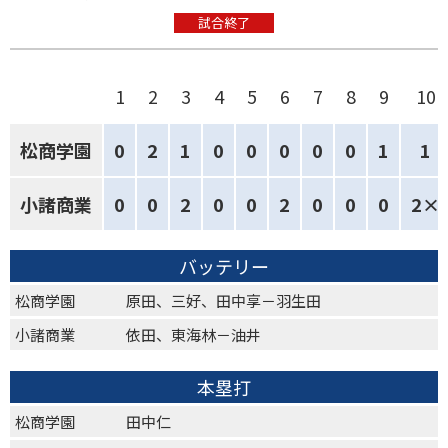
試合終了
1
2
3
4
5
6
7
8
9
10
松商学園
0
2
1
0
0
0
0
0
1
1
小諸商業
0
0
2
0
0
2
0
0
0
2×
バッテリー
松商学園
原田、三好、田中享－羽生田
小諸商業
依田、東海林－油井
本塁打
松商学園
田中仁