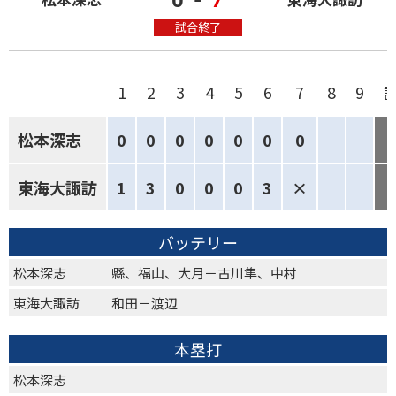
試合終了
1
2
3
4
5
6
7
8
9
松本深志
0
0
0
0
0
0
0
東海大諏訪
1
3
0
0
0
3
×
バッテリー
松本深志
縣、福山、大月－古川隼、中村
東海大諏訪
和田－渡辺
本塁打
松本深志