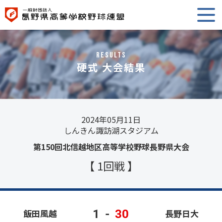
RESULTS
硬式 大会結果
2024年05月11日
しんきん諏訪湖スタジアム
第150回北信越地区高等学校野球長野県大会
【 1回戦 】
1
-
30
飯田風越
長野日大