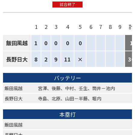
試合終了
1
2
3
4
5
6
7
8
9
計
飯田風越
1
0
0
0
0
1
長野日大
8
2
9
11
×
30
バッテリー
飯田風越
宮澤、後藤、中村、壬生、筒井－池内
長野日大
寺島、北原、山田－半藤、堀内
本塁打
飯田風越
長野日大