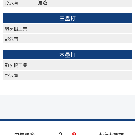
野沢南
渡邉
三塁打
駒ヶ根工業
野沢南
本塁打
駒ヶ根工業
野沢南
2
-
9
中信連合
東海大諏訪