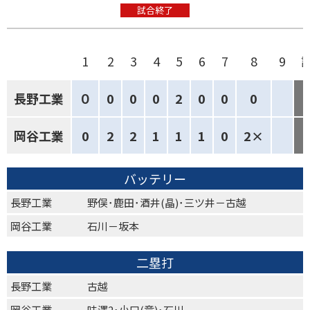
試合終了
1
2
3
4
5
6
7
8
9
長野工業
０
0
0
0
2
0
0
0
岡谷工業
0
2
2
1
1
1
0
2×
バッテリー
長野工業
野俣･鹿田･酒井(晶)･三ツ井－古越
岡谷工業
石川－坂本
二塁打
長野工業
古越
岡谷工業
味澤2･小口(竜)･石川