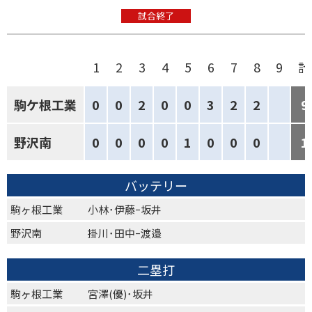
試合終了
1
2
3
4
5
6
7
8
9
計
駒ケ根工業
0
0
2
0
0
3
2
2
9
野沢南
0
0
0
0
1
0
0
0
1
バッテリー
駒ヶ根工業
小林･伊藤ｰ坂井
野沢南
掛川･田中ｰ渡邉
二塁打
駒ヶ根工業
宮澤(優)･坂井