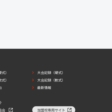
硬式）
大会記録（硬式）
軟式）
大会記録（軟式）
内
最新情報
介
協会
加盟校専用サイト