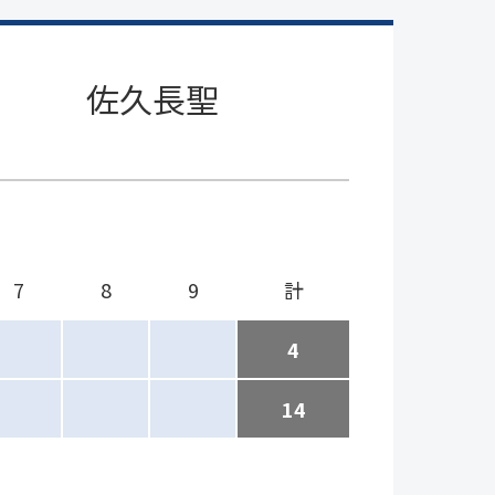
佐久長聖
7
8
9
計
4
14