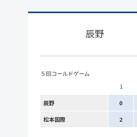
辰野
５回コールドゲーム
1
辰野
0
松本国際
2