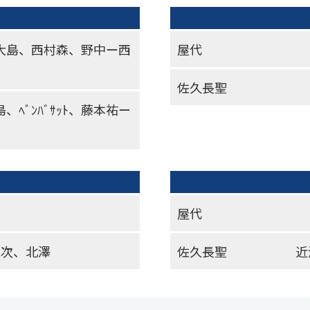
大島、西村森、野中ー西
屋代
佐久長聖
ﾍﾞﾝﾊﾞｻｯﾄ、藤本祐ー
屋代
末次、北澤
佐久長聖
近