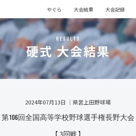
やぐら
大会結果
大会記録
硬式
軟式
硬式
軟式
RESULTS
硬式 大会結果
2024年07月13日
｜
県営上田野球場
第106回全国高等学校野球選手権長野大会
【 3回戦 】