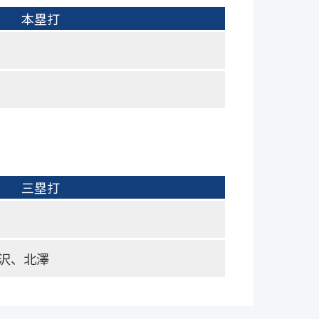
本塁打
三塁打
沢、北澤