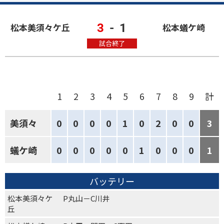
3
-
1
松本美須々ケ丘
松本蟻ケ崎
試合終了
1
2
3
4
5
6
7
8
9
計
美須々
0
0
0
0
1
0
2
0
0
3
蟻ケ崎
0
0
0
0
0
1
0
0
0
1
バッテリー
松本美須々ケ
P丸山－C川井
丘