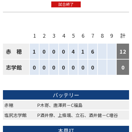
試合終了
1
2
3
4
5
6
7
8
9
計
赤 穂
1
0
0
0
4
1
6
12
志学館
0
0
0
0
0
0
0
0
バッテリー
赤穂
P木嵜、唐澤昇－C福島
塩尻志学館
P酒井僚、上條颯、立石、酒井健－C増谷
本塁打