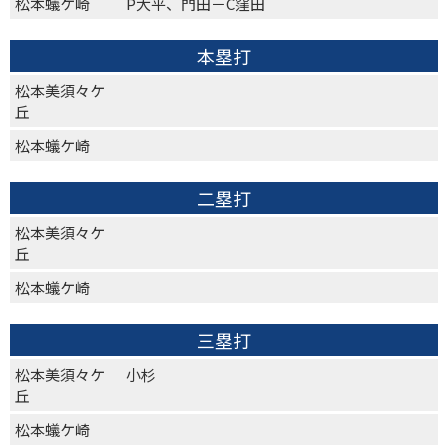
松本蟻ケ崎
P大平、門田－C窪田
本塁打
松本美須々ケ
丘
松本蟻ケ崎
二塁打
松本美須々ケ
丘
松本蟻ケ崎
三塁打
松本美須々ケ
小杉
丘
松本蟻ケ崎