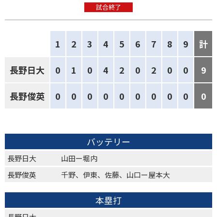
試合終了
1
2
3
4
5
6
7
8
9
計
長野日大
0
1
0
4
2
0
2
0
0
9
長野俊英
0
0
0
0
0
0
0
0
0
0
バッテリー
長野日大
山田ー堀内
長野俊英
千野、伊東、佐藤、山口ー屋本大
本塁打
長野日大