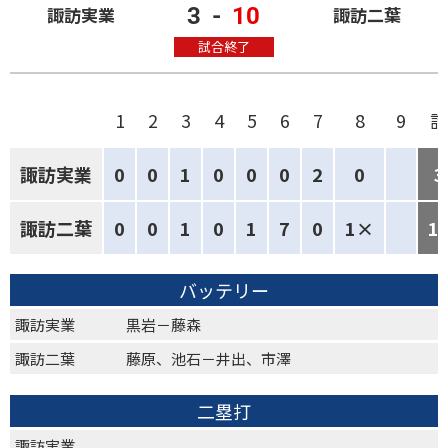
3
-
10
諏訪実業
諏訪二葉
試合終了
1
2
3
4
5
6
7
8
9
計
諏訪実業
0
0
1
0
0
0
2
0
3
諏訪二葉
0
0
1
0
1
7
0
1×
1
バッテリー
諏訪実業
黒岩－藤森
諏訪二葉
藤原、池石－井出、市澤
二塁打
諏訪実業