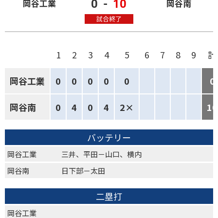
0
-
10
岡谷工業
岡谷南
試合終了
1
2
3
4
5
6
7
8
9
計
岡谷工業
0
0
0
0
0
0
岡谷南
0
4
0
4
2×
10
バッテリー
岡谷工業
三井、平田－山口、横内
岡谷南
日下部－太田
二塁打
岡谷工業