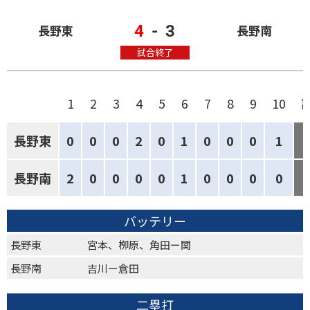
4
-
3
長野東
長野南
試合終了
1
2
3
4
5
6
7
8
9
10
長野東
0
0
0
2
0
1
0
0
0
1
長野南
2
0
0
0
0
1
0
0
0
0
バッテリー
長野東
宮本、栁原、角田ー関
長野南
吉川ー倉田
二塁打