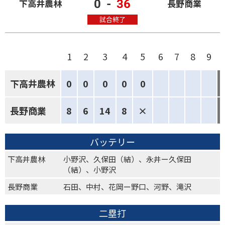
0
-
36
下高井農林
長野商業
試合終了
1
2
3
4
5
6
7
8
9
下高井農林
0
0
0
0
0
長野商業
8
6
14
8
×
バッテリー
下高井農林
小野沢、久保田（結）、永井ー久保田
（結）、小野沢
長野商業
石田、中村、花岡ー野口、河野、滝沢
二塁打