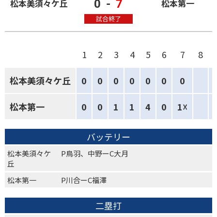
0
-
7
松本美須々ケ丘
松本第一
試合終了
1
2
3
4
5
6
7
8
松本美須々ケ丘
0
0
0
0
0
0
0
松本第一
0
0
1
1
4
0
1☓
バッテリー
松本美須々ケ
P鳥羽、中野ーC大月
丘
松本第一
P川合ーC福澤
二塁打