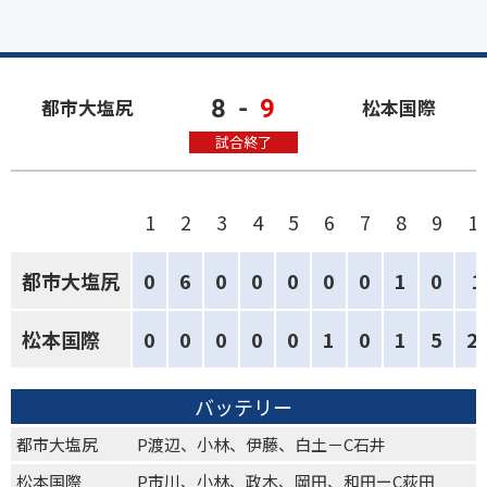
8
-
9
都市大塩尻
松本国際
試合終了
1
2
3
4
5
6
7
8
9
1
都市大塩尻
0
6
0
0
0
0
0
1
0
1
松本国際
0
0
0
0
0
1
0
1
5
2
バッテリー
都市大塩尻
P渡辺、小林、伊藤、白土－C石井
松本国際
P市川、小林、政木、岡田、和田ーC荻田