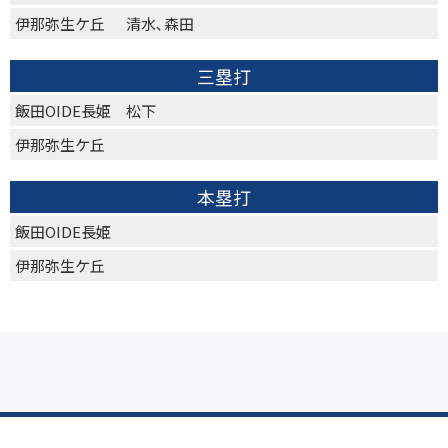
伊那弥生ケ丘
清水､森田
三塁打
飯田OIDE長姫
松下
伊那弥生ケ丘
本塁打
飯田OIDE長姫
伊那弥生ケ丘