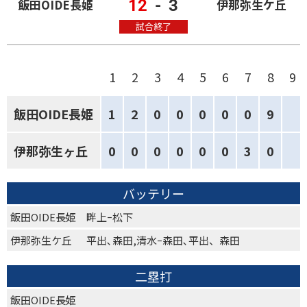
12
-
3
飯田OIDE長姫
伊那弥生ケ丘
試合終了
1
2
3
4
5
6
7
8
9
飯田OIDE長姫
1
2
0
0
0
0
0
9
伊那弥生ヶ丘
0
0
0
0
0
0
3
0
バッテリー
飯田OIDE長姫
畔上ｰ松下
伊那弥生ケ丘
平出､森田,清水ｰ森田､平出、森田
二塁打
飯田OIDE長姫