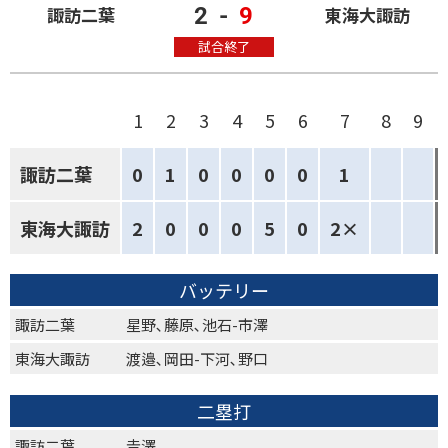
2
-
9
諏訪二葉
東海大諏訪
試合終了
1
2
3
4
5
6
7
8
9
諏訪二葉
0
1
0
0
0
0
1
東海大諏訪
2
0
0
0
5
0
2×
バッテリー
諏訪二葉
星野､藤原､池石-市澤
東海大諏訪
渡邉､岡田-下河､野口
二塁打
諏訪二葉
𠮷澤