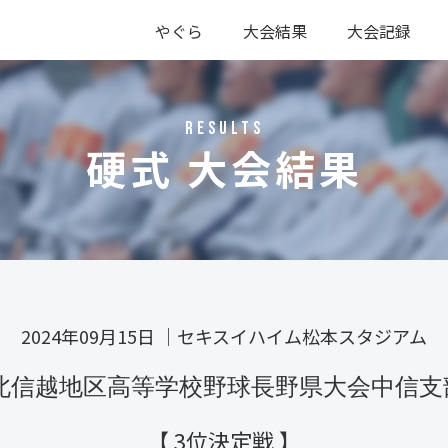
やぐら
大会結果
大会記録
硬式
軟式
硬式
軟式
RESULTS
硬式 大会結果
2024年09月15日
｜
セキスイハイム松本スタジアム
回北信越地区高等学校野球長野県大会中信
【 3位決定戦 】