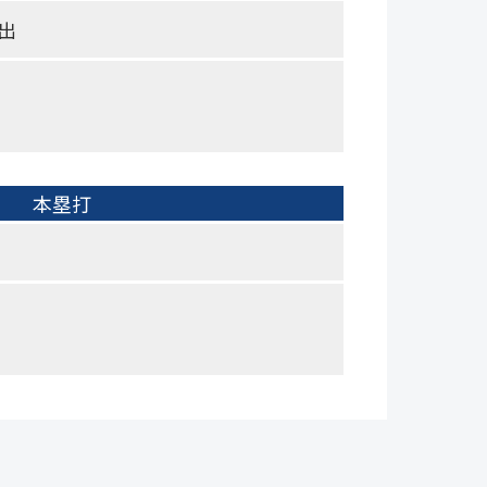
出
本塁打