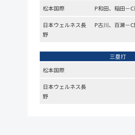
松本国際
P和田、稲田－
日本ウェルネス長
P古川、百瀬－C
野
三塁打
松本国際
日本ウェルネス長
野