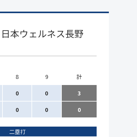
日本ウェルネス長野
8
9
計
0
0
3
0
0
0
二塁打