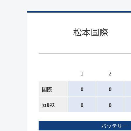
松本国際
1
2
国際
0
0
ｳｪﾙﾈｽ
0
0
バッテリー