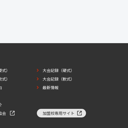
硬式）
大会記録（硬式）
軟式）
大会記録（軟式）
内
最新情報
介
協会
加盟校専用サイト