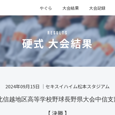
やぐら
大会結果
大会記録
硬式
軟式
硬式
軟式
RESULTS
硬式 大会結果
2024年09月15日
｜
セキスイハイム松本スタジアム
回北信越地区高等学校野球長野県大会中信
【 決勝 】