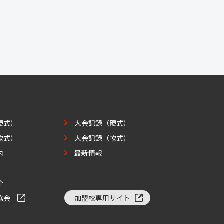
硬式）
大会記録（硬式）
軟式）
大会記録（軟式）
内
最新情報
介
協会
加盟校専用サイト