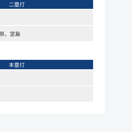
二塁打
原、宮島
本塁打