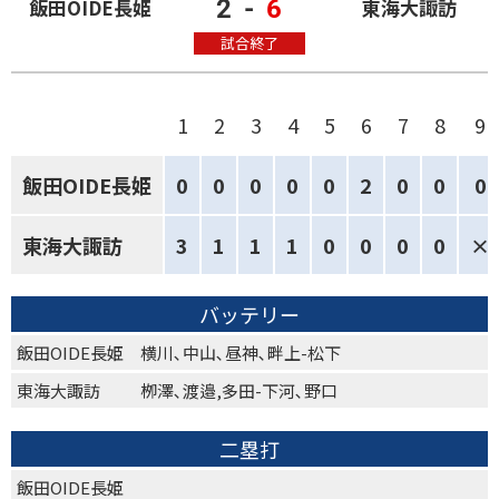
2
-
6
飯田OIDE長姫
東海大諏訪
試合終了
1
2
3
4
5
6
7
8
9
飯田OIDE長姫
0
0
0
0
0
2
0
0
0
東海大諏訪
3
1
1
1
0
0
0
0
×
バッテリー
飯田OIDE長姫
横川､中山､昼神､畔上-松下
東海大諏訪
栁澤､渡邉,多田-下河､野口
二塁打
飯田OIDE長姫