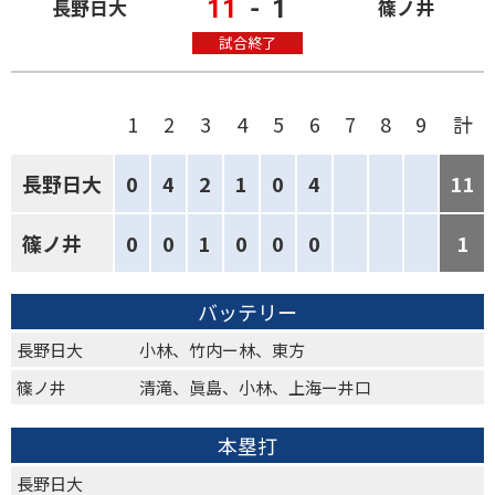
11
-
1
長野日大
篠ノ井
試合終了
1
2
3
4
5
6
7
8
9
計
長野日大
0
4
2
1
0
4
11
篠ノ井
0
0
1
0
0
0
1
バッテリー
長野日大
小林、竹内ー林、東方
篠ノ井
清滝、眞島、小林、上海ー井口
本塁打
長野日大