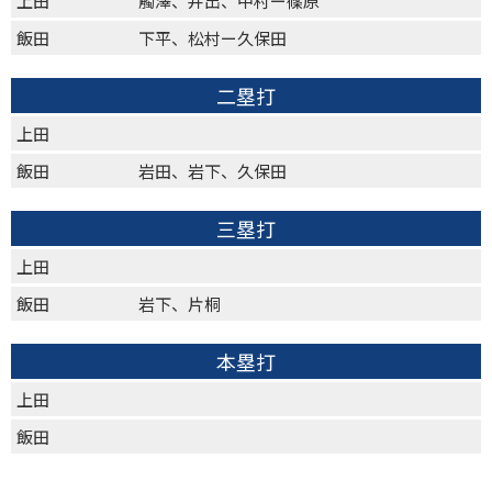
上田
觸澤、井出、中村ー篠原
飯田
下平、松村ー久保田
二塁打
上田
飯田
岩田、岩下、久保田
三塁打
上田
飯田
岩下、片桐
本塁打
上田
飯田