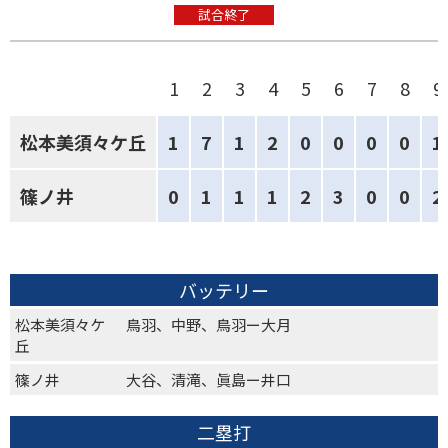
試合終了
1
2
3
4
5
6
7
8
9
松本美須々ケ丘
1
7
1
2
0
0
0
0
1
篠ノ井
0
1
1
1
2
3
0
0
2
バッテリー
松本美須々ケ
鳥羽、中野、鳥羽ー大月
丘
篠ノ井
大谷、清滝、眞島ー井口
二塁打