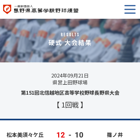
RESULTS
硬式 大会結果
2024年09月21日
県営上田野球場
第151回北信越地区高等学校野球長野県大会
【 1回戦 】
12
-
10
松本美須々ケ丘
篠ノ井