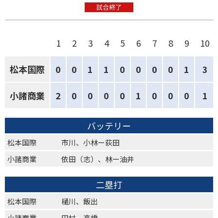
試合終了
1
2
3
4
5
6
7
8
9
10
松本国際
0
0
1
1
0
0
0
0
1
3
小諸商業
2
0
0
0
0
1
0
0
0
1
バッテリー
松本国際
市川、小林ー荻田
小諸商業
依田（志）、林ー油井
二塁打
松本国際
樋川、飯出
小諸商業
田村、高橋