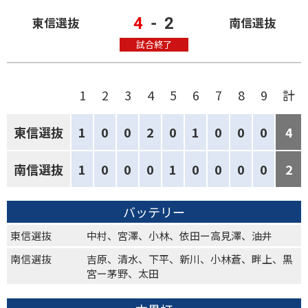
4
-
2
東信選抜
南信選抜
試合終了
1
2
3
4
5
6
7
8
9
計
東信選抜
1
0
0
2
0
1
0
0
0
4
南信選抜
1
0
0
0
1
0
0
0
0
2
バッテリー
東信選抜
中村、宮澤、小林、依田ー高見澤、油井
南信選抜
吉原、清水、下平、新川、小林蒼、畔上、黒
宮ー茅野、太田