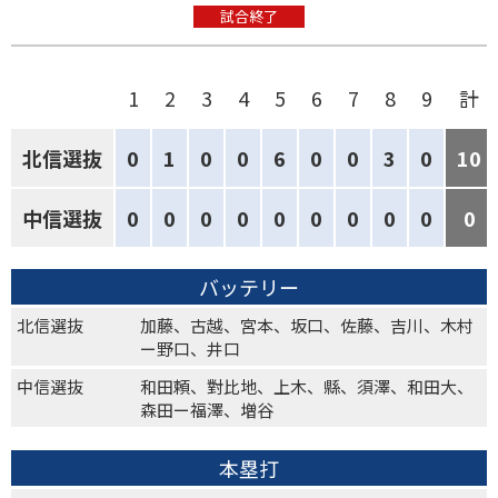
試合終了
1
2
3
4
5
6
7
8
9
計
北信選抜
0
1
0
0
6
0
0
3
0
10
中信選抜
0
0
0
0
0
0
0
0
0
0
バッテリー
北信選抜
加藤、古越、宮本、坂口、佐藤、吉川、木村
ー野口、井口
中信選抜
和田頼、對比地、上木、縣、須澤、和田大、
森田ー福澤、増谷
本塁打