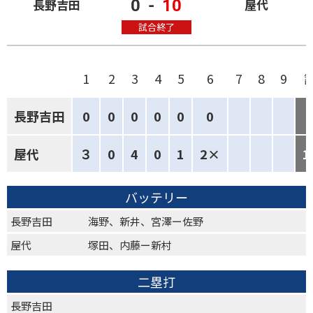
0
-
10
長野吉田
屋代
試合終了
1
2
3
4
5
6
7
8
9
長野吉田
0
0
0
0
0
0
屋代
３
0
4
0
1
2×
1
バッテリー
長野吉田
海野、新井、宮澤ー佐野
屋代
塚田、内藤ー新村
二塁打
長野吉田