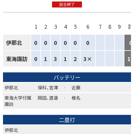
試合終了
1
2
3
4
5
6
7
8
9
計
伊那北
0
0
0
0
0
0
0
東海諏訪
0
1
3
1
2
3×
10
バッテリー
伊那北
保科､宮澤 ‐ 近藤
東海大学付属
岡田､渡邉 ‐ 椎名
諏訪
二塁打
伊那北