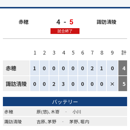
4
-
5
赤穂
諏訪清陵
試合終了
1
2
3
4
5
6
7
8
9
計
赤穂
1
0
0
0
0
0
2
1
0
4
諏訪清陵
0
0
2
3
0
0
0
0
×
5
バッテリー
赤穂
原(悠)､木嵜 ‐ 小川
諏訪清陵
吉原､茅野 ‐ 茅野､堀内