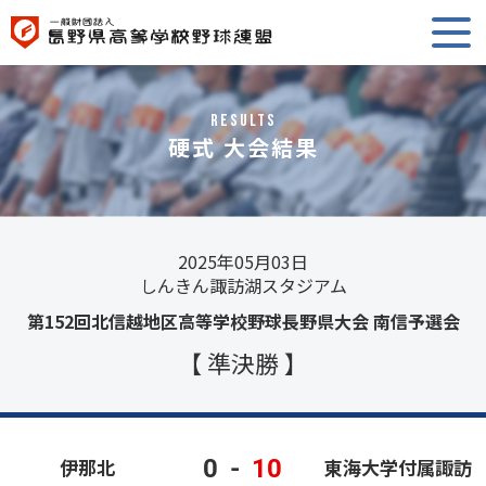
RESULTS
硬式 大会結果
2025年05月03日
しんきん諏訪湖スタジアム
第152回北信越地区高等学校野球長野県大会 南信予選会
【 準決勝 】
0
-
10
伊那北
東海大学付属諏訪