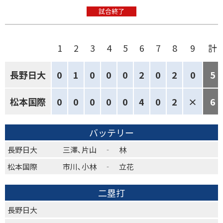
試合終了
1
2
3
4
5
6
7
8
9
計
長野日大
0
1
0
0
0
2
0
2
0
5
松本国際
0
0
0
0
0
4
0
2
×
6
バッテリー
長野日大
三澤､片山 ‐ 林
松本国際
市川､小林 ‐ 立花
二塁打
長野日大