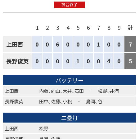
試合終了
1
2
3
4
5
6
7
8
9
計
上田西
0
0
6
0
0
0
1
0
0
7
長野俊英
0
0
0
0
1
0
0
4
0
5
バッテリー
上田西
内藤､向山､大井､石田 ‐ 松野､井浦
長野俊英
田中､佐藤､小松 ‐ 島岡､谷
二塁打
上田西
松野
長野俊英
島岡､佐藤