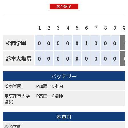
試合終了
1
2
3
4
5
6
7
8
9
計
松商学園
0
0
0
0
0
1
0
0
0
1
都市大塩尻
0
0
0
0
0
0
0
0
0
0
バッテリー
松商学園
P加藤－C木内
東京都市大学
P高田－C講神
塩尻
本塁打
松商学園