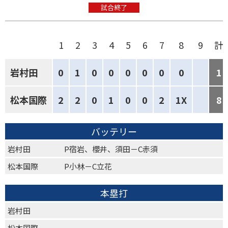
試合終了
1
2
3
4
5
6
7
8
9
計
岩村田
0
1
0
0
0
0
0
0
1
松本国際
2
2
0
1
0
0
2
1X
8
バッテリー
岩村田
P宿岩、櫻井、須田－C赤須
松本国際
P小林－C立花
本塁打
岩村田
松本国際