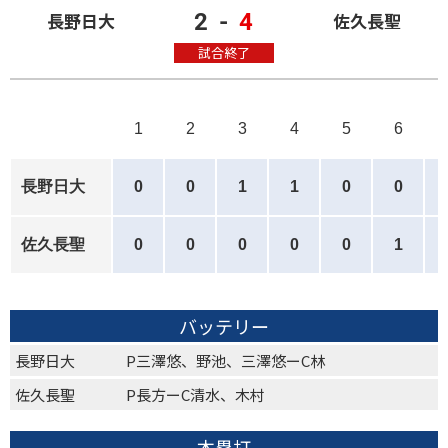
2
-
4
長野日大
佐久長聖
試合終了
1
2
3
4
5
6
長野日大
0
0
1
1
0
0
佐久長聖
0
0
0
0
0
1
バッテリー
長野日大
P三澤悠、野池、三澤悠ーC林
佐久長聖
P長方ーC清水、木村
本塁打