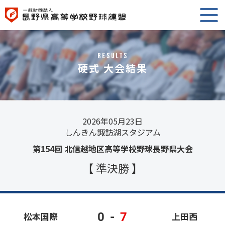
RESULTS
硬式 大会結果
2026年05月23日
しんきん諏訪湖スタジアム
第154回 北信越地区高等学校野球長野県大会
【 準決勝 】
0
-
7
松本国際
上田西