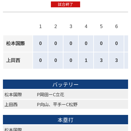
試合終了
1
2
3
4
5
6
松本国際
0
0
0
0
0
0
上田西
0
0
0
1
3
3
バッテリー
松本国際
P岡田ーC立花
上田西
P向山、平手ーC松野
本塁打
松本国際