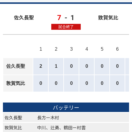
7
-
1
佐久長聖
敦賀気比
試合終了
1
2
3
4
5
6
佐久長聖
2
1
0
0
0
0
敦賀気比
0
0
0
0
0
0
バッテリー
佐久長聖
長方ー木村
敦賀気比
中川、辻勇、鶴田ー村雲