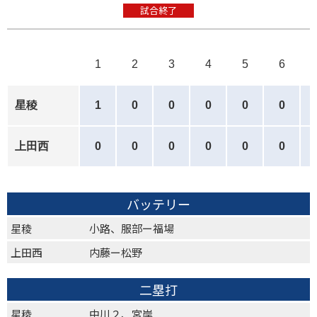
試合終了
1
2
3
4
5
6
星稜
1
0
0
0
0
0
上田西
0
0
0
0
0
0
バッテリー
星稜
小路、服部ー福場
上田西
内藤ー松野
二塁打
星稜
中川２、宮岸