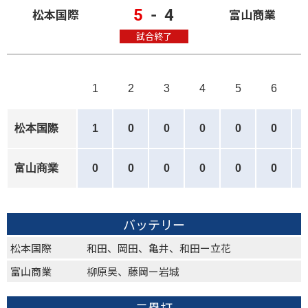
5
-
4
松本国際
富山商業
試合終了
1
2
3
4
5
6
松本国際
1
0
0
0
0
0
富山商業
0
0
0
0
0
0
バッテリー
松本国際
和田、岡田、亀井、和田ー立花
富山商業
柳原昊、藤岡ー岩城
二塁打