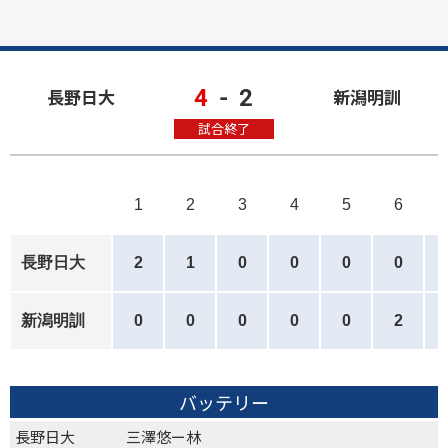
4
-
2
長野日大
新潟明訓
試合終了
1
2
3
4
5
6
長野日大
2
1
0
0
0
0
新潟明訓
0
0
0
0
0
2
バッテリー
長野日大
三澤悠ー林